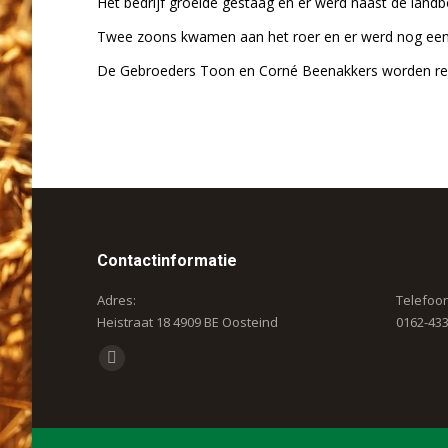
Het bedrijf groeide gestaag en er werd naast de land
Twee zoons kwamen aan het roer en er werd nog een
De Gebroeders Toon en Corné Beenakkers worden ree
Contactinformatie
Adres:
Telefoo
Heistraat 18 4909 BE Oosteind
0162-43
Vind ons op:
Facebook
page
opens
in