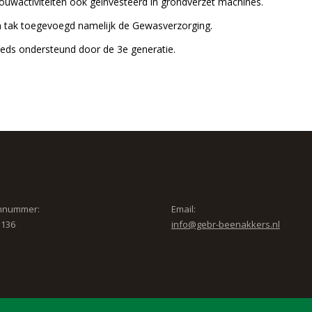
bouwactiviteiten ook geinvesteerd in grondverzet machines.
 tak toegevoegd namelijk de Gewasverzorging.
ds ondersteund door de 3e generatie.
nnummer:
Email:
3136
info@gebr-beenakkers.nl