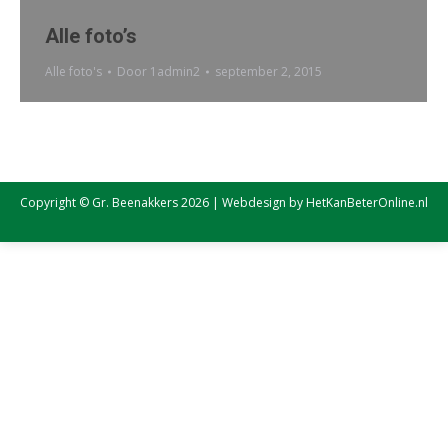
Alle foto’s
Alle foto's
Door
1admin2
september 2, 2015
Copyright © Gr. Beenakkers 2026 | Webdesign by
HetKanBeterOnline.nl